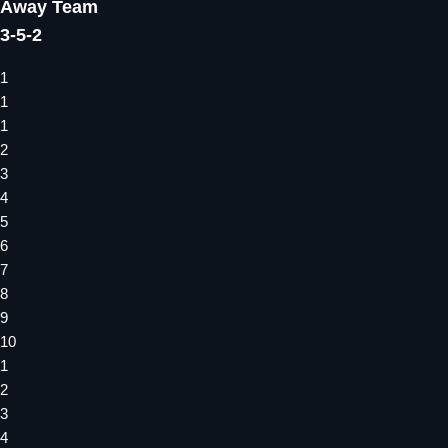
Away Team
3-5-2
1
1
1
2
3
4
5
6
7
8
9
10
1
2
3
4