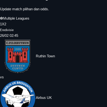
Update match pilihan dan odds.
⚽
Multiple Leagues
1
X
2
Eredivisie
26/02 02:45
Ruthin Town
vs
Airbus UK