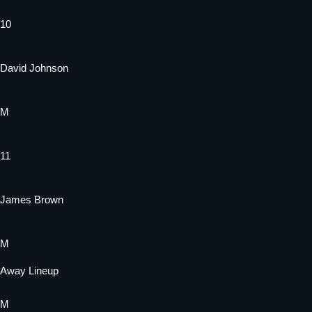
10
David Johnson
M
11
James Brown
M
Away Lineup
M