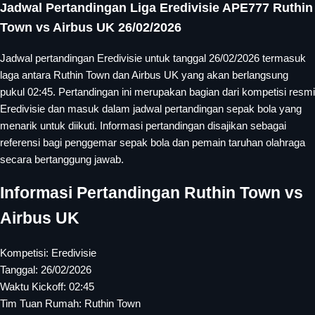
Jadwal Pertandingan Liga Eredivisie APE777 Ruthin
Town vs Airbus UK 26/02/2026
Jadwal pertandingan Eredivisie untuk tanggal 26/02/2026 termasuk
laga antara Ruthin Town dan Airbus UK yang akan berlangsung
pukul 02:45. Pertandingan ini merupakan bagian dari kompetisi resmi
Eredivisie dan masuk dalam jadwal pertandingan sepak bola yang
menarik untuk diikuti. Informasi pertandingan disajikan sebagai
referensi bagi penggemar sepak bola dan pemain taruhan olahraga
secara bertanggung jawab.
Informasi Pertandingan Ruthin Town vs
Airbus UK
Kompetisi: Eredivisie
Tanggal: 26/02/2026
Waktu Kickoff: 02:45
Tim Tuan Rumah: Ruthin Town