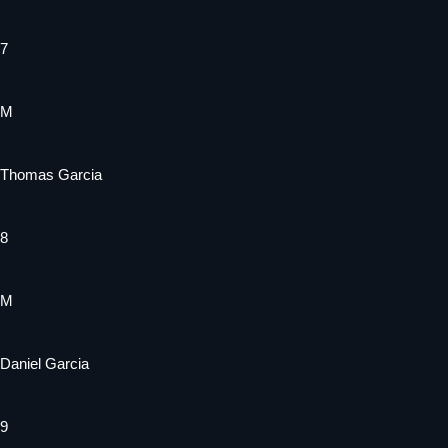
7
M
Thomas Garcia
8
M
Daniel Garcia
9