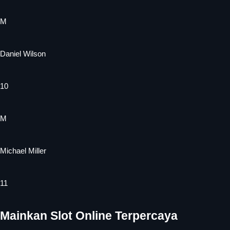
M
Daniel Wilson
10
M
Michael Miller
11
Mainkan Slot Online Terpercaya