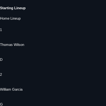
Starting Lineup
Home Lineup
1
Thomas Wilson
D
2
William Garcia
G