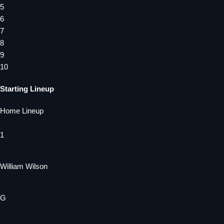
5
6
7
8
9
10
Starting Lineup
Home Lineup
1
William Wilson
G