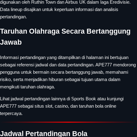
digunakan oleh Ruthin Town dan Airbus UK dalam laga Eredivisie.
Data lineup disajikan untuk keperluan informasi dan analisis
pertandingan.
Taruhan Olahraga Secara Bertanggung
Jawab
Informasi pertandingan yang ditampilkan di halaman ini bertujuan
sebagai referensi jadwal dan data pertandingan. APE777 mendorong
pengguna untuk bermain secara bertanggung jawab, memahami
risiko, serta menjadikan hiburan sebagai tujuan utama dalam
mengikuti taruhan olahraga.
Lihat jadwal pertandingan lainnya di
Sports Book
atau kunjungi
APE777
sebagai situs slot, casino, dan taruhan bola online
terpercaya.
Jadwal Pertandingan Bola