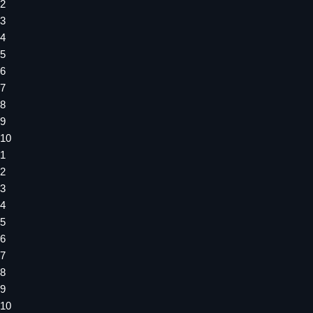
2
3
4
5
6
7
8
9
10
1
2
3
4
5
6
7
8
9
10