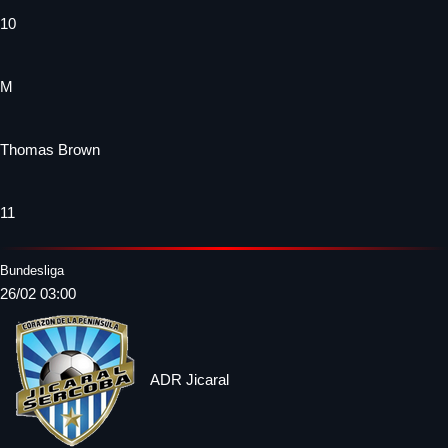
10
M
Thomas Brown
11
Bundesliga
26/02 03:00
ADR Jicaral