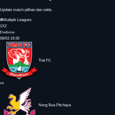
Update match pilihan dan odds.
⚽
Multiple Leagues
1
X
2
Eredivisie
08/03 18:30
Trat FC
vs
Nong Bua Pitchaya