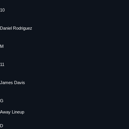
10
Daniel Rodriguez
M
11
James Davis
G
Away Lineup
D