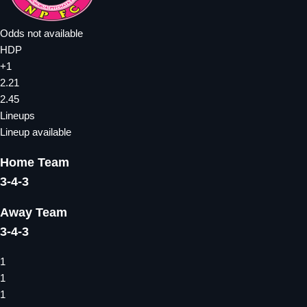
Odds not available
HDP
+1
2.21
2.45
Lineups
Lineup available
Home Team
3-4-3
Away Team
3-4-3
1
1
1