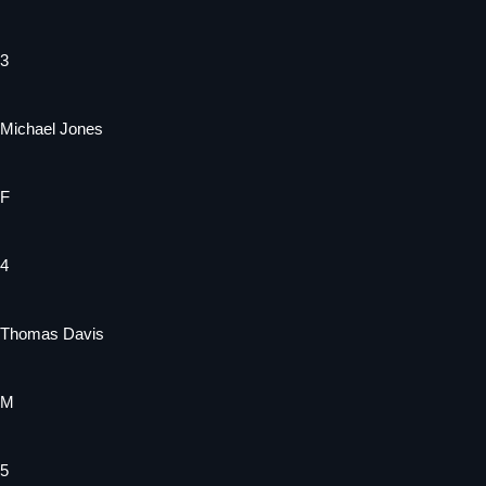
3
Michael Jones
F
4
Thomas Davis
M
5