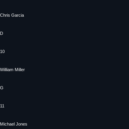
Chris Garcia
D
10
William Miller
G
11
Michael Jones