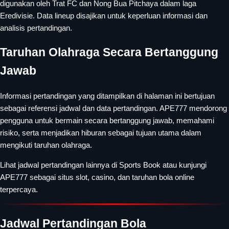
digunakan oleh Trat FC dan Nong Bua Pitchaya dalam laga
Eredivisie. Data lineup disajikan untuk keperluan informasi dan
analisis pertandingan.
Taruhan Olahraga Secara Bertanggung
Jawab
Informasi pertandingan yang ditampilkan di halaman ini bertujuan
sebagai referensi jadwal dan data pertandingan. APE777 mendorong
pengguna untuk bermain secara bertanggung jawab, memahami
risiko, serta menjadikan hiburan sebagai tujuan utama dalam
mengikuti taruhan olahraga.
Lihat jadwal pertandingan lainnya di
Sports Book
atau kunjungi
APE777
sebagai situs slot, casino, dan taruhan bola online
terpercaya.
Jadwal Pertandingan Bola