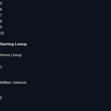
5
6
7
8
9
10
Starting Lineup
Home Lineup
1
William Johnson
F