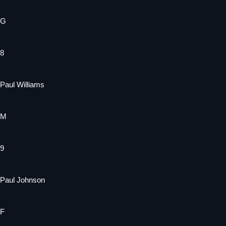
G
8
Paul Williams
M
9
Paul Johnson
F