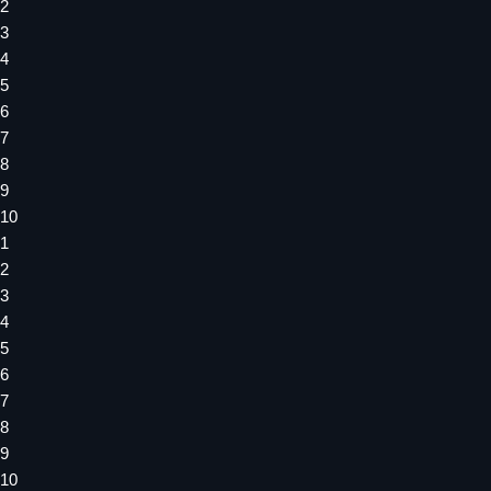
2
3
4
5
6
7
8
9
10
1
2
3
4
5
6
7
8
9
10